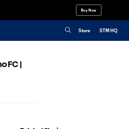
Buy Now
Store
STM HQ
o FC |