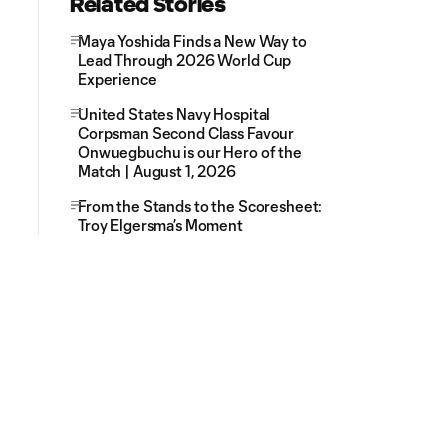
Related Stories
Maya Yoshida Finds a New Way to
Lead Through 2026 World Cup
Experience
United States Navy Hospital
Corpsman Second Class Favour
Onwuegbuchu is our Hero of the
Match | August 1, 2026
From the Stands to the Scoresheet:
Troy Elgersma’s Moment