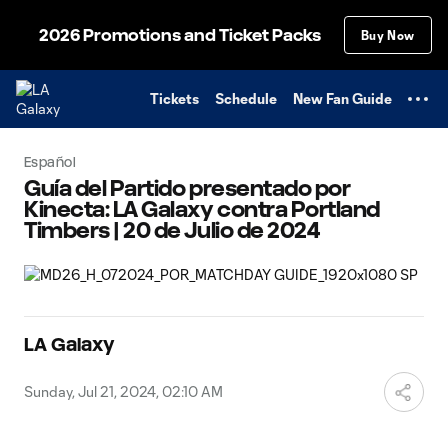
TENT
2026 Promotions and Ticket Packs
Buy Now
Tickets
Schedule
New Fan Guide
Español
Guía del Partido presentado por
Kinecta: LA Galaxy contra Portland
Timbers | 20 de Julio de 2024
LA Galaxy
Sunday, Jul 21, 2024, 02:10 AM