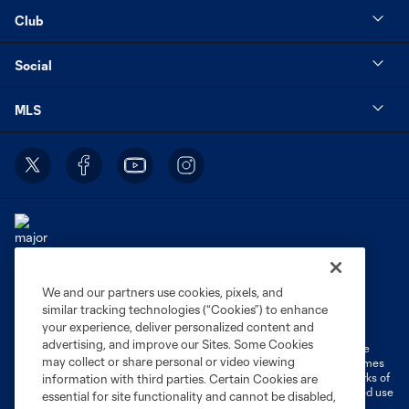
Club
Social
MLS
We and our partners use cookies, pixels, and
Terms of Service
Privacy Policy
similar tracking technologies (“Cookies”) to enhance
Do Not Sell or Share My Personal Information
Cookies Settings
your experience, deliver personalized content and
advertising, and improve our Sites. Some Cookies
©2026 MLS. The Major League Soccer and MLS name and shield are
may collect or share personal or video viewing
registered trademarks of Major League Soccer, L.L.C. (“MLS”). The names
and logos of MLS teams are registered and/or common law trademarks of
information with third parties. Certain Cookies are
MLS or are used with the permission of their owners. Any unauthorized use
essential for site functionality and cannot be disabled,
is forbidden.