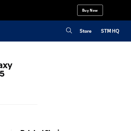
Buy Now
Store
STM HQ
laxy
25