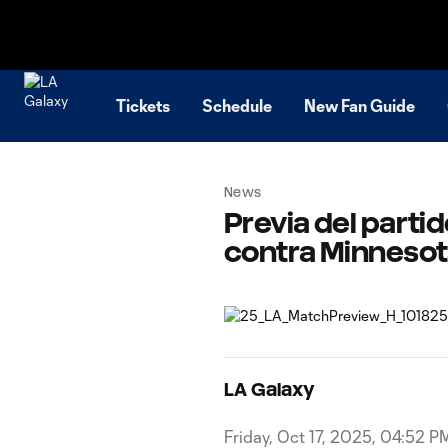
TENT
Tickets
Schedule
New Fan Guide
News
Previa del parti
contra Minnesota
LA Galaxy
Friday, Oct 17, 2025, 04:52 P