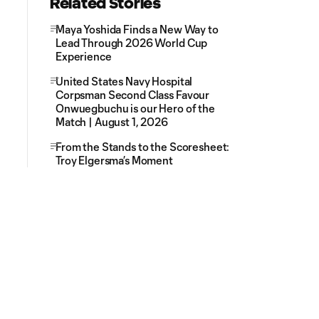
Related Stories
Maya Yoshida Finds a New Way to
Lead Through 2026 World Cup
Experience
United States Navy Hospital
Corpsman Second Class Favour
Onwuegbuchu is our Hero of the
Match | August 1, 2026
From the Stands to the Scoresheet:
Troy Elgersma’s Moment