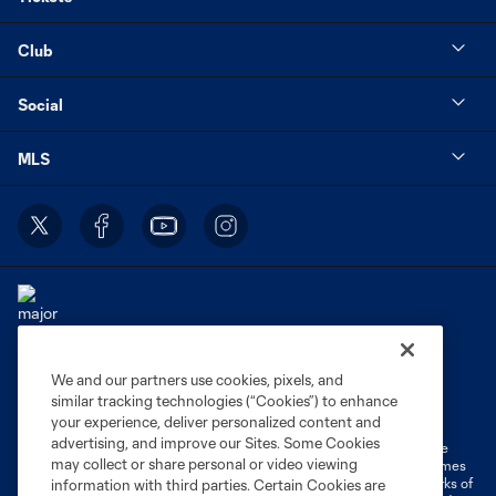
Club
Social
MLS
We and our partners use cookies, pixels, and
Terms of Service
Privacy Policy
similar tracking technologies (“Cookies”) to enhance
Do Not Sell or Share My Personal Information
Cookies Settings
your experience, deliver personalized content and
advertising, and improve our Sites. Some Cookies
©2026 MLS. The Major League Soccer and MLS name and shield are
may collect or share personal or video viewing
registered trademarks of Major League Soccer, L.L.C. (“MLS”). The names
and logos of MLS teams are registered and/or common law trademarks of
information with third parties. Certain Cookies are