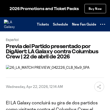
TENT
2026 Promotions and Ticket Packs
Buy Now
Tickets
Schedule
New Fan Guide
Español
Previa del Partido presentado por
DigAlert: LA Galaxy contra Columbus
Crew | 22 de abril de 2026
Wednesday, Apr 22, 2026, 12:14 AM
El LA Galaxy concluirá su gira de dos partidos
como visitante contra el Columbus Crew el